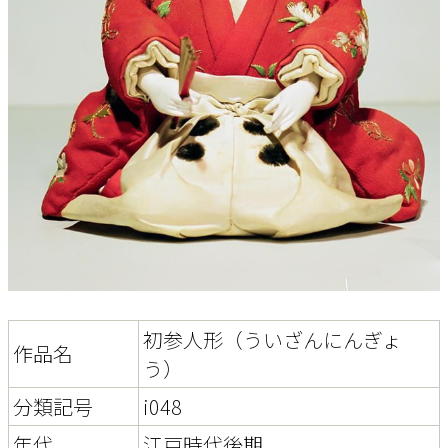
初参人形（ういざんにんぎょ
作品名
う）
分類記号
i048
年代
江戸時代後期