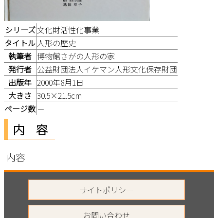
シリーズ
文化財活性化事業
タイトル
人形の歴史
執筆者
博物館さがの人形の家
発行者
公益財団法人イケマン人形文化保存財団
出版年
2000年8月1日
大きさ
30.5×21.5cm
ページ数
－
内 容
内容
サイトポリシー
お問い合わせ